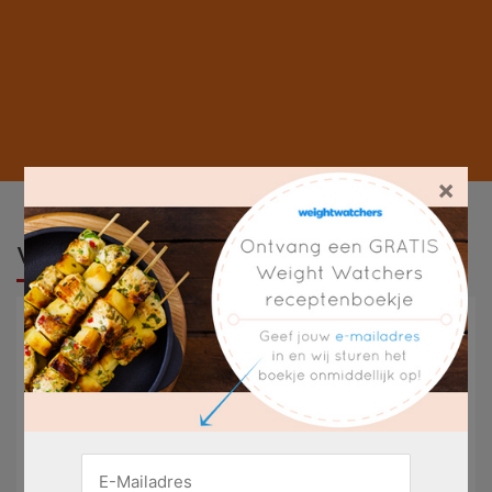
×
Weight Watchers
Weight Watchers Nederland
Weight Watchers Online
Punten Berekenen
ProPoints En SmartPoints