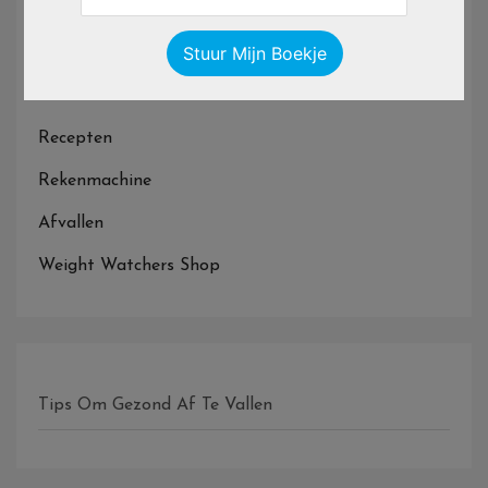
Zero Points
De Top 100 ‘Meest Gezochte Voedingsmiddelen Met
SmartPoints’
Recepten
Rekenmachine
Afvallen
Weight Watchers Shop
Tips Om Gezond Af Te Vallen