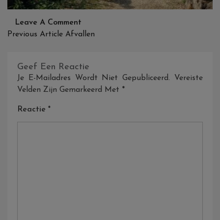
On
Leave A Comment
Bericht
Wandelen
Previous Article
Afvallen
Navigatie
Met
De
Geef Een Reactie
Hond
Je E-Mailadres Wordt Niet Gepubliceerd.
Vereiste
Velden Zijn Gemarkeerd Met
*
Reactie
*