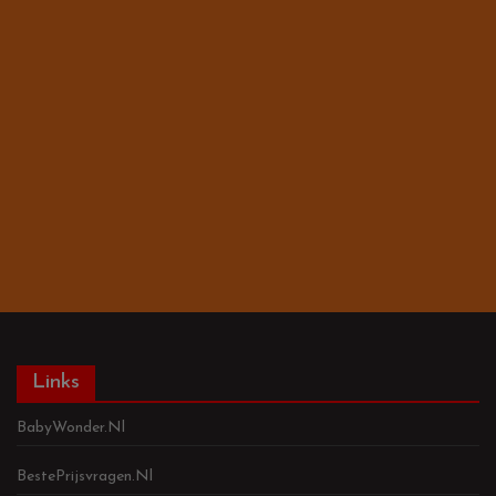
Links
BabyWonder.nl
BestePrijsvragen.nl