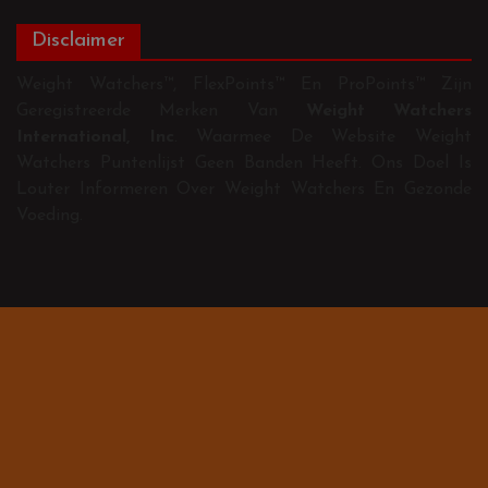
Disclaimer
Weight Watchers™, FlexPoints™ En ProPoints™ Zijn
Geregistreerde Merken Van
Weight Watchers
International, Inc
. Waarmee De Website Weight
Watchers Puntenlijst Geen Banden Heeft. Ons Doel Is
Louter Informeren Over Weight Watchers En Gezonde
Voeding.