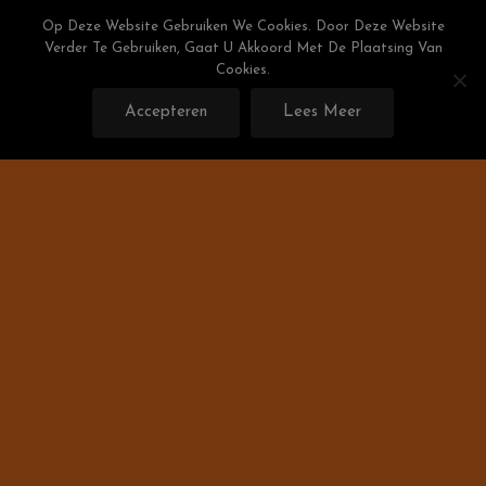
Skip
Weight Watchers Puntenlijst
Op Deze Website Gebruiken We Cookies. Door Deze Website
To
Verder Te Gebruiken, Gaat U Akkoord Met De Plaatsing Van
Gratis De Weight Watchers Punten Berekenen!
Content
Cookies.
Accepteren
Lees Meer