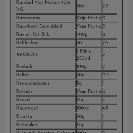
Rambol Met Noten, 40%
30g
2.5
V.g.
Rammenas
Vrije Portie
0
Rauwkost, Gemiddeld
Vrije Portie
0
Ravioli, Uit Blik
400g
8
Reblochon
30
2.5
1 Blikje,
REDBULL
2
250ml
Reebok
100g
2
Relish
30g
0.5
Remouladesaus
5g
1
Rettich
Vrije Portie
0
Reuzel
15g
4
Rhumtopf
100ml
4.5
Ricotta
30g
1
Rietsuiker
15g
1