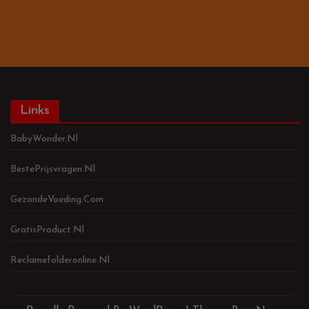
Links
BabyWonder.nl
BestePrijsvragen.nl
GezondeVoeding.com
GratisProduct.nl
Reclamefolderonline.nl