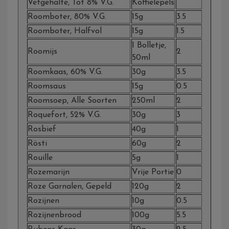
Vetgehalte, Tot 8% V.g.
Koffielepels
Roomboter, 80% V.g.
15g
3.5
Roomboter, Halfvol
15g
1.5
1 Bolletje,
Roomijs
2
50ml
Roomkaas, 60% V.g.
30g
3.5
Roomsaus
15g
0.5
Roomsoep, Alle Soorten
250ml
2
Roquefort, 52% V.g.
30g
3
Rosbief
40g
1
Rösti
60g
2
Rouille
5g
1
Rozemarijn
Vrije Portie
0
Roze Garnalen, Gepeld
120g
2
Rozijnen
10g
0.5
Rozijnenbrood
100g
5.5