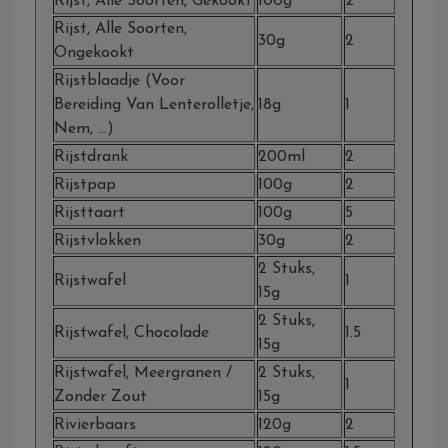
Rijst, Alle Soorten, Gekookt
100g
2
Rijst, Alle Soorten,
30g
2
Ongekookt
Rijstblaadje (voor
Bereiding Van Lenterolletje,
18g
1
Nem, …)
Rijstdrank
200ml
2
Rijstpap
100g
2
Rijsttaart
100g
5
Rijstvlokken
30g
2
2 Stuks,
Rijstwafel
1
15g
2 Stuks,
Rijstwafel, Chocolade
1.5
15g
Rijstwafel, Meergranen /
2 Stuks,
1
Zonder Zout
15g
Rivierbaars
120g
2