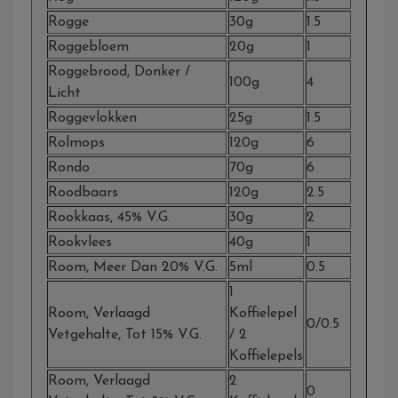
Rogge
30g
1.5
Roggebloem
20g
1
Roggebrood, Donker /
100g
4
Licht
Roggevlokken
25g
1.5
Rolmops
120g
6
Rondo
70g
6
Roodbaars
120g
2.5
Rookkaas, 45% V.g.
30g
2
Rookvlees
40g
1
Room, Meer Dan 20% V.g.
5ml
0.5
1
Room, Verlaagd
Koffielepel
0/0.5
Vetgehalte, Tot 15% V.g.
/ 2
Koffielepels
Room, Verlaagd
2
0