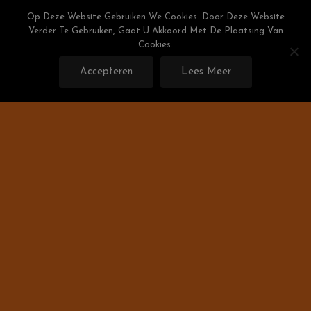
Skip
Weight Watchers Puntenlijst
Op Deze Website Gebruiken We Cookies. Door Deze Website
To
Verder Te Gebruiken, Gaat U Akkoord Met De Plaatsing Van
Gratis De Weight Watchers Punten Berekenen!
Content
Cookies.
Accepteren
Lees Meer