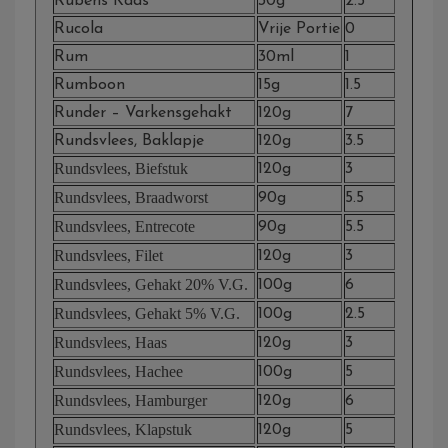
Rubens Kaas
30g
2.5
Rucola
Vrije Portie
0
Rum
30ml
1
Rumboon
15g
1.5
Runder – Varkensgehakt
120g
7
Rundsvlees, Baklapje
120g
3.5
Rundsvlees, Biefstuk
120g
3
Rundsvlees, Braadworst
90g
5.5
Rundsvlees, Entrecote
90g
5.5
Rundsvlees, Filet
120g
3
Rundsvlees, Gehakt 20% V.g.
100g
6
Rundsvlees, Gehakt 5% V.g.
100g
2.5
Rundsvlees, Haas
120g
3
Rundsvlees, Hachee
100g
5
Rundsvlees, Hamburger
120g
6
Rundsvlees, Klapstuk
120g
5