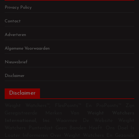
Privacy Policy
Contact
Adverteren
Algemene Voorwaarden
Nieuwsbrief
Disclaimer
Disclaimer
Weight Watchers™, FlexPoints™ En ProPoints™ Zijn
Geregistreerde Merken Van
Weight Watchers
International, Inc
. Waarmee De Website Weight
Watchers Puntenlijst Geen Banden Heeft. Ons Doel Is
Louter Informeren Over Weight Watchers En Gezonde