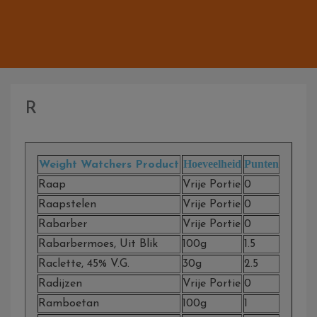
R
Hoeveelheid
Punten
Weight Watchers Product
Raap
Vrije Portie
0
Raapstelen
Vrije Portie
0
Rabarber
Vrije Portie
0
Rabarbermoes, Uit Blik
100g
1.5
Raclette, 45% V.g.
30g
2.5
Radijzen
Vrije Portie
0
Ramboetan
100g
1