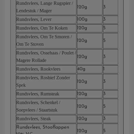
Rundsvlees, Lange Rugspier /
120g
3
Lendestuk / Mager
Rundsvlees, Lever
100g
3
Rundsvlees, Om Te Koken
120g
5
Rundsvlees, Om Te Smoren /
120g
5
Om Te Stoven
Rundsvlees, Ossehaas / Poulet /
120g
3
Magere Rollade
Rundsvlees, Rookvlees
40g
1
Rundsvlees, Rosbief Zonder
120g
3
Spek
Rundsvlees, Rumsteak
120g
3
Rundsvlees, Schenkel /
120g
5
Soepvlees / Staartstuk
Rundsvlees, Steak
120g
3
Rundsvlees, Stooflappen
120g
5