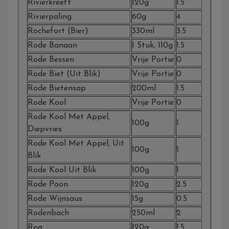
Rivierkreeft
120g
1.5
Rivierpaling
60g
4
Rochefort (bier)
330ml
3.5
Rode Banaan
1 Stuk, 110g
1.5
Rode Bessen
Vrije Portie
0
Rode Biet (uit Blik)
Vrije Portie
0
Rode Bietensap
200ml
1.5
Rode Kool
Vrije Portie
0
Rode Kool Met Appel,
100g
1
Diepvries
Rode Kool Met Appel, Uit
100g
1
Blik
Rode Kool Uit Blik
100g
1
Rode Poon
120g
2.5
Rode Wijnsaus
15g
0.5
Rodenbach
250ml
2
Rog
120g
1.5