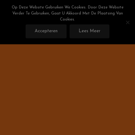
Skip
Weight Watchers Puntenlijst
Op Deze Website Gebruiken We Cookies. Door Deze Website
To
Verder Te Gebruiken, Gaat U Akkoord Met De Plaatsing Van
Gratis De Weight Watchers Punten Berekenen!
Content
Cookies.
Accepteren
Lees Meer