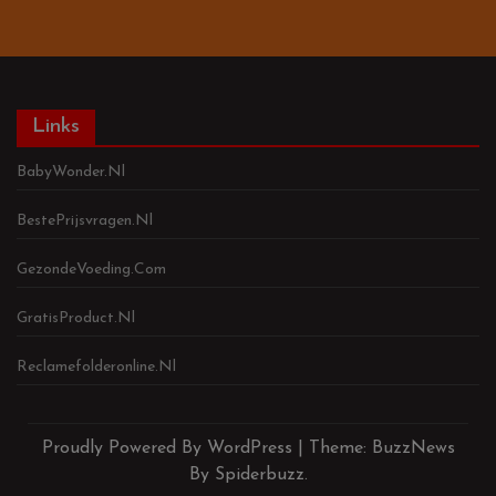
Links
BabyWonder.nl
BestePrijsvragen.nl
GezondeVoeding.com
GratisProduct.nl
Reclamefolderonline.nl
Proudly Powered By WordPress
|
Theme: BuzzNews
By Spiderbuzz.