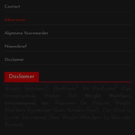
Contact
Adverteren
Algemene Voorwaarden
Nieuwsbrief
Disclaimer
Disclaimer
Weight Watchers™, FlexPoints™ En ProPoints™ Zijn
Geregistreerde Merken Van
Weight Watchers
International, Inc
. Waarmee De Website Weight
Watchers Puntenlijst Geen Banden Heeft. Ons Doel Is
Louter Informeren Over Weight Watchers En Gezonde
Voeding.