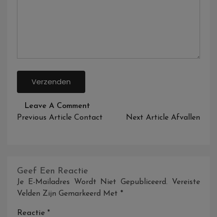
On
Leave A Comment
Bericht
Adverteren
Previous Article
Contact
Next Article
Afvallen
Navigatie
Geef Een Reactie
Je E-Mailadres Wordt Niet Gepubliceerd.
Vereiste
Velden Zijn Gemarkeerd Met
*
Reactie
*