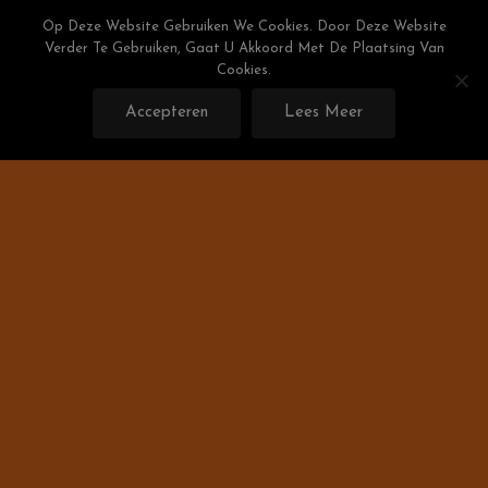
Skip
Weight Watchers Puntenlijst
Op Deze Website Gebruiken We Cookies. Door Deze Website
To
Verder Te Gebruiken, Gaat U Akkoord Met De Plaatsing Van
Gratis De Weight Watchers Punten Berekenen!
Content
Cookies.
Accepteren
Lees Meer