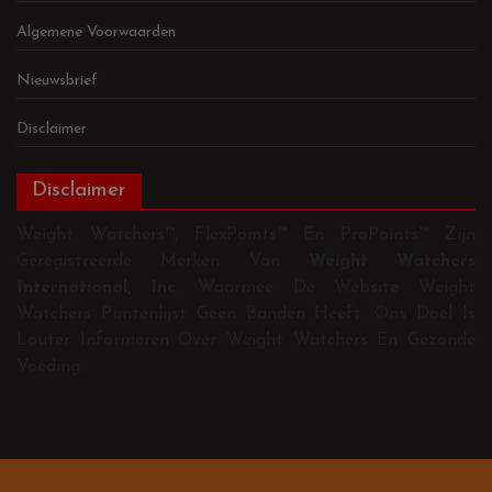
Algemene Voorwaarden
Nieuwsbrief
Disclaimer
Disclaimer
Weight Watchers™, FlexPoints™ En ProPoints™ Zijn
Geregistreerde Merken Van
Weight Watchers
International, Inc
. Waarmee De Website Weight
Watchers Puntenlijst Geen Banden Heeft. Ons Doel Is
Louter Informeren Over Weight Watchers En Gezonde
Voeding.