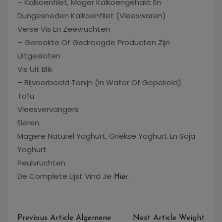
– Kalkoenfilet, Mager Kalkoengehakt En
Dungesneden Kalkoenfilet (vleeswaren)
Verse Vis En Zeevruchten
– Gerookte Of Gedroogde Producten Zijn
Uitgesloten
Vis Uit Blik
– Bijvoorbeeld Tonijn (in Water Of Gepekeld)
Tofu
Vleesvervangers
Eieren
Magere Naturel Yoghurt, Griekse Yoghurt En Soja
Yoghurt
Peulvruchten
De Complete Lijst Vind Je
Hier.
Bericht
Previous Article
Algemene
Next Article
Weight