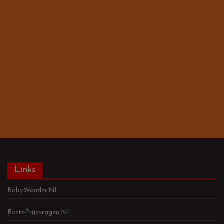
Links
BabyWonder.nl
BestePrijsvragen.nl