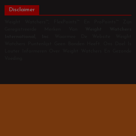
Disclaimer
Weight Watchers™, FlexPoints™ En ProPoints™ Zijn
Geregistreerde Merken Van
Weight Watchers
International, Inc
. Waarmee De Website Weight
Watchers Puntenlijst Geen Banden Heeft. Ons Doel Is
Louter Informeren Over Weight Watchers En Gezonde
Voeding.