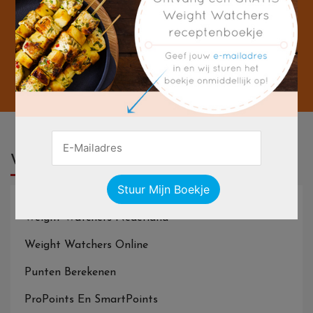
Weight Watchers
Weight Watchers Nederland
Weight Watchers Online
Punten Berekenen
ProPoints En SmartPoints