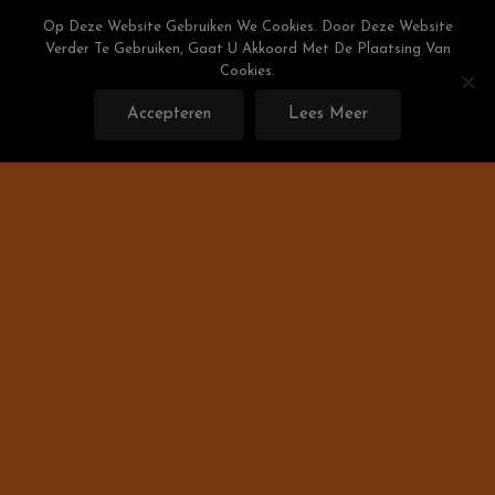
Skip
Weight Watchers Puntenlijst
Op Deze Website Gebruiken We Cookies. Door Deze Website
To
Verder Te Gebruiken, Gaat U Akkoord Met De Plaatsing Van
Gratis De Weight Watchers Punten Berekenen!
Content
Cookies.
Accepteren
Lees Meer