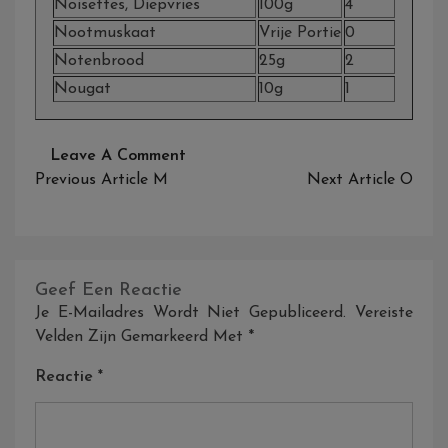
Noisettes, Diepvries
100g
4
Nootmuskaat
Vrije Portie
0
Notenbrood
25g
2
Nougat
10g
1
On
Leave A Comment
Bericht
N
Previous Article
M
Next Article
O
Navigatie
Geef Een Reactie
Je E-Mailadres Wordt Niet Gepubliceerd.
Vereiste
Velden Zijn Gemarkeerd Met
*
Reactie
*