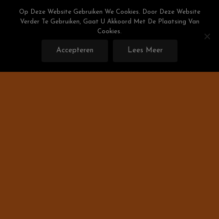
Skip
Weight Watchers Puntenlijst
Op Deze Website Gebruiken We Cookies. Door Deze Website
To
Verder Te Gebruiken, Gaat U Akkoord Met De Plaatsing Van
Gratis De Weight Watchers Punten Berekenen!
Content
Cookies.
Accepteren
Lees Meer