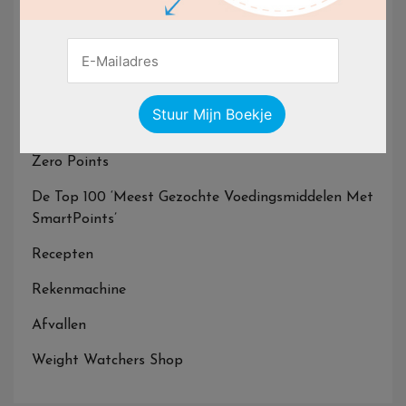
Weight Watchers Nederland
Weight Watchers Online
Punten Berekenen
ProPoints En SmartPoints
Zero Points
De Top 100 ‘Meest Gezochte Voedingsmiddelen Met
SmartPoints’
Recepten
Rekenmachine
Afvallen
Weight Watchers Shop