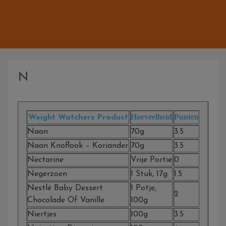
N
Hoeveelheid
Punten
Weight Watchers Product
Naan
70g
3.5
Naan Knoflook – Koriander
70g
3.5
Nectarine
Vrije Portie
0
Negerzoen
1 Stuk, 17g
1.5
Nestlé Baby Dessert
1 Potje,
2
Chocolade Of Vanille
100g
Niertjes
100g
3.5