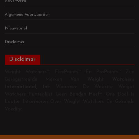
Adverteren
Algemene Voorwaarden
Nieuwsbrief
Disclaimer
Disclaimer
Weight Watchers™, FlexPoints™ En ProPoints™ Zijn
Geregistreerde Merken Van
Weight Watchers
International, Inc
. Waarmee De Website Weight
Watchers Puntenlijst Geen Banden Heeft. Ons Doel Is
Louter Informeren Over Weight Watchers En Gezonde
Voeding.