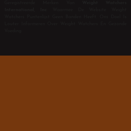
Geregistreerde Merken Van
Weight Watchers
International, Inc
. Waarmee De Website Weight
Watchers Puntenlijst Geen Banden Heeft. Ons Doel Is
Louter Informeren Over Weight Watchers En Gezonde
Voeding.