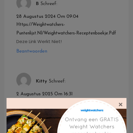
B
Schreef:
28 Augustus 2024 Om 09:04
Https://weightwatchers-
Puntenlijst.nl/weightwatchers-Receptenboekje.pdf
Deze Link Werkt Niet!
Beantwoorden
Kitty
Schreef:
2 Augustus 2025 Om 16:31
De Linkt Werkt Wel Boven Aan De Pagina Zie
×
Je Het Alfabet Als Je Op De A Klikt Zie Alle
Produkten Beginnend Met Een A Etc Etc
Beantwoorden