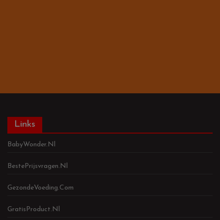
Links
BabyWonder.nl
BestePrijsvragen.nl
GezondeVoeding.com
GratisProduct.nl