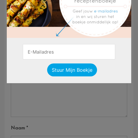
Geef Een Reactie
Je E-Mailadres Wordt Niet Gepubliceerd.
Vereiste
Velden Zijn Gemarkeerd Met
*
Reactie
*
Naam
*