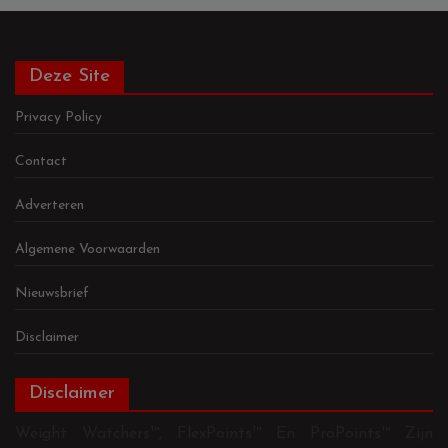
Deze Site
Privacy Policy
Contact
Adverteren
Algemene Voorwaarden
Nieuwsbrief
Disclaimer
Disclaimer
Weight Watchers™, FlexPoints™ En ProPoints™ Zijn