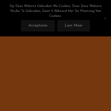
Skip
Weight Watchers Puntenlijst
Op Deze Website Gebruiken We Cookies. Door Deze Website
To
Verder Te Gebruiken, Gaat U Akkoord Met De Plaatsing Van
Gratis De Weight Watchers Punten Berekenen!
Content
Cookies.
Accepteren
Lees Meer