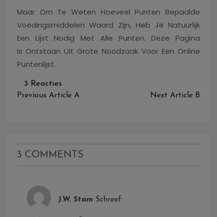
Maar Om Te Weten Hoeveel Punten Bepaalde
Voedingsmiddelen Waard Zijn, Heb Je Natuurlijk
Een Lijst Nodig Met Alle Punten. Deze Pagina
Is Ontstaan Uit Grote Noodzaak Voor Een Online
Puntenlijst.
Op
3 Reacties
Bericht
Welkom
Previous Article
A
Next Article
B
Navigatie
Bij
De
Weight
Watchers
Puntenlijst
3 COMMENTS
J.W. Stam
Schreef: