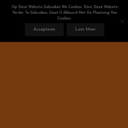
Skip
Weight Watchers Puntenlijst
Op Deze Website Gebruiken We Cookies. Door Deze Website
To
Verder Te Gebruiken, Gaat U Akkoord Met De Plaatsing Van
Gratis De Weight Watchers Punten Berekenen!
Content
Cookies.
Accepteren
Lees Meer