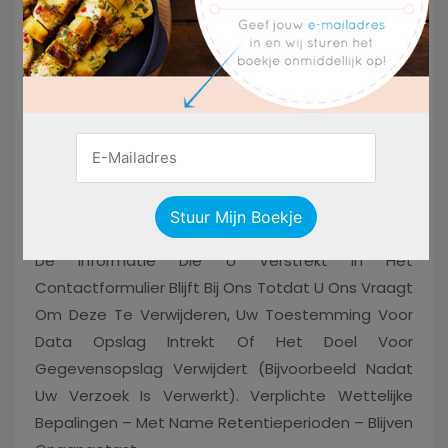
De Verwerking Van De Gegevens In Het
Contactformulier Is Daarom Uitsluitend
Gebaseerd Op Uw Toestemming (artikel 6 Lid 1
Van De AVG). U Kunt Deze Toestemming Op Elk
Gewenst Moment Intrekken. Een Informeel Bericht
Per E-Mail Is Voldoende. De Wettigheid Van De
Gegevensverwerking Operaties Die Zijn Uitgevoerd
Tot De Intrekking, Wordt Niet Beïnvloed Door De
Intrekking.
De Informatie Die U Verstrekt In Het
Contactformulier Blijft Bij Ons Totdat U Ons Vraagt
​​om Deze Te Verwijderen, Uw Toestemming Voor
Data Opslag Intrekt Of Het Doel Voor
Gegevensopslag Verwijdert (bijvoorbeeld Nadat
Uw Verzoek Is Verwerkt). Verplichte Wettelijke
Bepalingen – Met Name Retentieperioden – Blijven