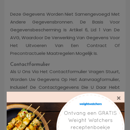
Deze Gegevens Worden Niet Samengevoegd Met
Andere Gegevensbronnen. De Basis Voor
Gegevensbescherming Is Artikel 6, Lid 1 Van De
AVG, Waardoor De Verwerking Van Gegevens Voor
Het Uitvoeren Van Een Contract Of
Precontractuele Maatregelen Mogelijk Is.
Contactformulier
Als U Ons Via Het Contactformulier Vragen Stuurt,
Worden Uw Gegevens Op Het Aanvraagformulier,
Inclusief De Contactgegevens Die U Daar Hebt
Verstrekt, Opgeslagen Om Het Verzoek Te
×
Verwerken En In Geval Van Vervolgvragen. We
Zullen Deze Informatie Niet Zonder Uw
Toestemming Delen.