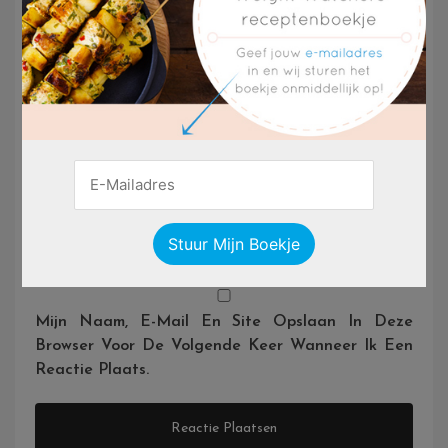
Naam
*
E-Mail
*
Site
Mijn Naam, E-Mail En Site Opslaan In Deze
Browser Voor De Volgende Keer Wanneer Ik Een
Reactie Plaats.