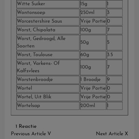
Witte Suiker
15g
1
Wontonsoep
250ml
3
Worcestershire Saus
Vrije Portie
0
Worst, Chipolata
100g
7
Worst, Gedroogd, Alle
50g
5
Soorten
Worst, Toulouse
60g
3.5
Worst, Varkens- Of
100g
7
Kalfsvlees
Worstenbroodje
1 Broodje
9
Wortel
Vrije Portie
0
Wortel, Uit Blik
Vrije Portie
0
Wortelsap
200ml
1
Op
1 Reactie
Bericht
W
Previous Article
V
Next Article
X