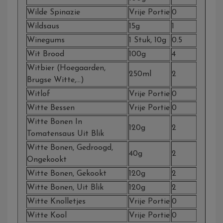
Wilde Spinazie
Vrije Portie
0
Wildsaus
15g
1
Winegums
1 Stuk, 10g
0.5
Wit Brood
100g
4
Witbier (Hoegaarden,
250ml
2
Brugse Witte,…)
Witlof
Vrije Portie
0
Witte Bessen
Vrije Portie
0
Witte Bonen In
120g
2
Tomatensaus Uit Blik
Witte Bonen, Gedroogd,
40g
2
Ongekookt
Witte Bonen, Gekookt
120g
2
Witte Bonen, Uit Blik
120g
2
Witte Knolletjes
Vrije Portie
0
Witte Kool
Vrije Portie
0