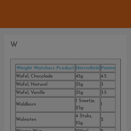
W
Hoeveelheid
Punten
Weight Watchers Product
Wafel, Chocolade
45g
4.5
Wafel, Naturel
35g
3
Wafel, Vanille
35g
3.5
1 Sneetje,
Waldkorn
1
25g
4 Stuks,
Walnoten
2
10g