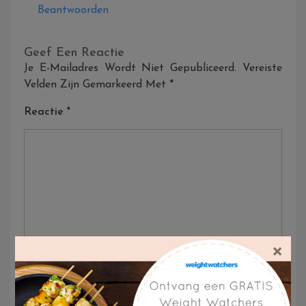
Beantwoorden
Geef Een Reactie
Je E-Mailadres Wordt Niet Gepubliceerd.
Vereiste
Velden Zijn Gemarkeerd Met
*
Reactie
*
×