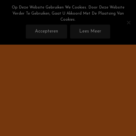
Skip
Weight Watchers Puntenlijst
Op Deze Website Gebruiken We Cookies. Door Deze Website
To
Verder Te Gebruiken, Gaat U Akkoord Met De Plaatsing Van
Gratis De Weight Watchers Punten Berekenen!
Content
Cookies.
Accepteren
Lees Meer