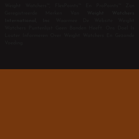
Weight Watchers™, FlexPoints™ En ProPoints™ Zijn
Geregistreerde Merken Van
Weight Watchers
International, Inc
. Waarmee De Website Weight
Watchers Puntenlijst Geen Banden Heeft. Ons Doel Is
Louter Informeren Over Weight Watchers En Gezonde
Voeding.