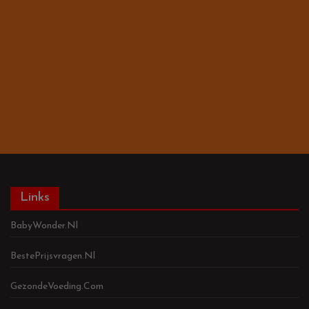
Links
BabyWonder.nl
BestePrijsvragen.nl
GezondeVoeding.com