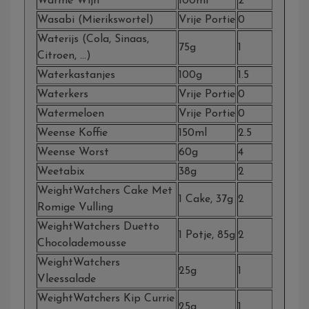
Warme Wijn
100ml
2
Wasabi (mierikswortel)
Vrije Portie
0
Waterijs (cola, Sinaas,
75g
1
Citroen, …)
Waterkastanjes
100g
1.5
Waterkers
Vrije Portie
0
Watermeloen
Vrije Portie
0
Weense Koffie
150ml
2.5
Weense Worst
60g
4
Weetabix
38g
2
WeightWatchers Cake Met
1 Cake, 37g
2
Romige Vulling
WeightWatchers Duetto
1 Potje, 85g
2
Chocolademousse
WeightWatchers
25g
1
Vleessalade
WeightWatchers Kip Currie
25g
1