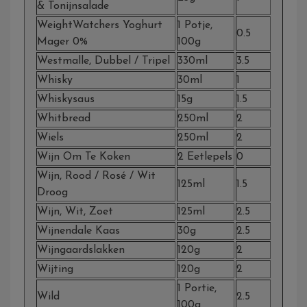
& Tonijnsalade
WeightWatchers Yoghurt
1 Potje,
0.5
Mager 0%
100g
Westmalle, Dubbel / Tripel
330ml
3.5
Whisky
30ml
1
Whiskysaus
15g
1.5
Whitbread
250ml
2
Wiels
250ml
2
Wijn Om Te Koken
2 Eetlepels
0
Wijn, Rood / Rosé / Wit
125ml
1.5
Droog
Wijn, Wit, Zoet
125ml
2.5
Wijnendale Kaas
30g
2.5
Wijngaardslakken
120g
2
Wijting
120g
2
1 Portie,
Wild
2.5
100g