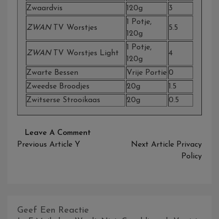
Zwaardvis
120g
3
1 Potje,
ZWAN
TV Worstjes
5.5
120g
1 Potje,
ZWAN
TV Worstjes Light
4
120g
Zwarte Bessen
Vrije Portie
0
Zweedse Broodjes
20g
1.5
Zwitserse Strooikaas
20g
0.5
On
Leave A Comment
Bericht
Z
Previous Article
Y
Next Article
Privacy
Navigatie
Policy
Geef Een Reactie