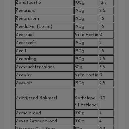
Zandtaartje
100g
12.5
Zeebaars
120g
2.5
Zeebrasem
120g
1.5
Zeeduivel (Lotte)
120g
1.5
Zeekraal
Vrije Portie
0
Zeekreeft
120g
2
Zeelt
120g
1.5
Zeepaling
120g
2.5
Zeevruchtensalade
30g
3.5
Zeewier
Vrije Portie
0
Zeewolf
120g
2.5
1
Zelfrijzend Bakmeel
Koffielepel
0/1
/ 1 Eetlepel
Zemelbrood
100g
4
Zeven Granenbrood
100g
4