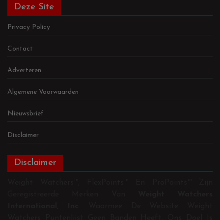
Deze Site
Privacy Policy
Contact
Adverteren
Algemene Voorwaarden
Nieuwsbrief
Disclaimer
Disclaimer
Weight Watchers™, FlexPoints™ En ProPoints™ Zijn
Geregistreerde Merken Van
Weight Watchers
International, Inc
. Waarmee De Website Weight
Watchers Puntenlijst Geen Banden Heeft. Ons Doel Is