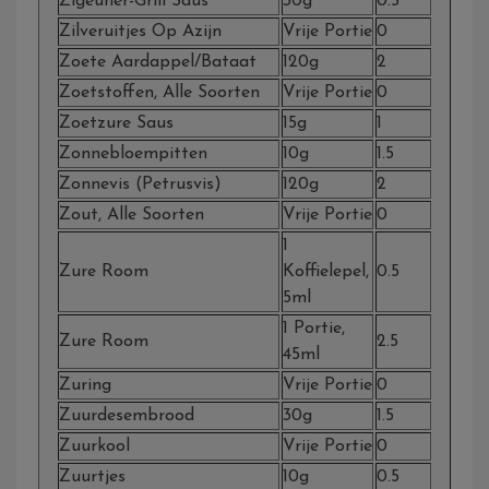
Zigeuner-Grill Saus
30g
0.5
Zilveruitjes Op Azijn
Vrije Portie
0
Zoete Aardappel/bataat
120g
2
Zoetstoffen, Alle Soorten
Vrije Portie
0
Zoetzure Saus
15g
1
Zonnebloempitten
10g
1.5
Zonnevis (Petrusvis)
120g
2
Zout, Alle Soorten
Vrije Portie
0
1
Zure Room
Koffielepel,
0.5
5ml
1 Portie,
Zure Room
2.5
45ml
Zuring
Vrije Portie
0
Zuurdesembrood
30g
1.5
Zuurkool
Vrije Portie
0
Zuurtjes
10g
0.5