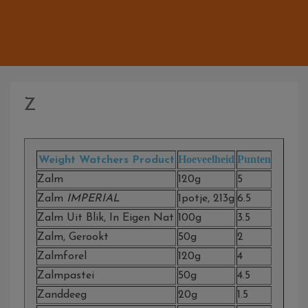
Z
Hoeveelheid
Punten
Weight Watchers Product
Zalm
120g
5
Zalm
IMPERIAL
1potje, 213g
6.5
Zalm Uit Blik, In Eigen Nat
100g
3.5
Zalm, Gerookt
50g
2
Zalmforel
120g
4
Zalmpastei
50g
4.5
Zanddeeg
20g
1.5