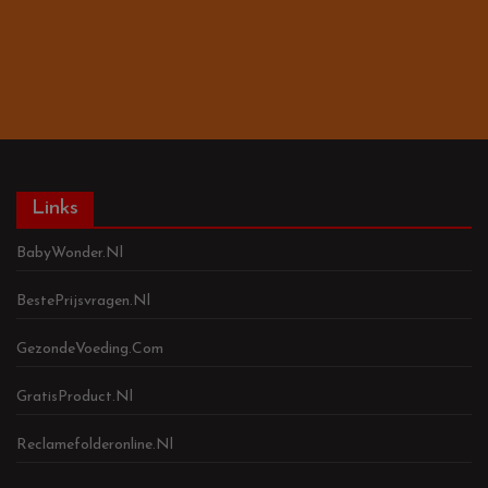
Links
BabyWonder.nl
BestePrijsvragen.nl
GezondeVoeding.com
GratisProduct.nl
Reclamefolderonline.nl