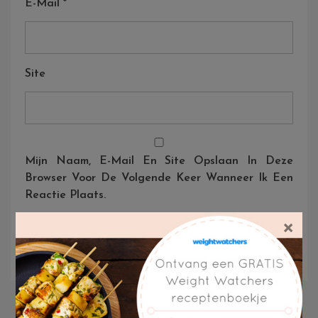
E-Mail
*
Site
Mijn Naam, E-Mail En Site Opslaan In Deze
Browser Voor De Volgende Keer Wanneer Ik Een
Reactie Plaats.
×