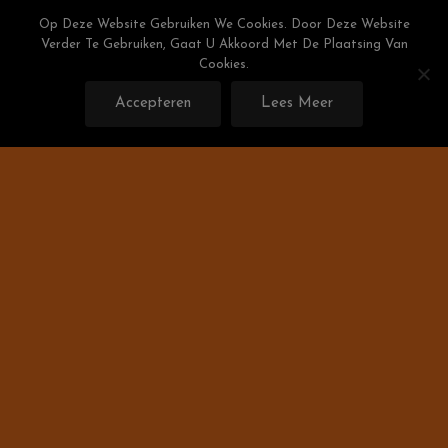
Skip
Weight Watchers Puntenlijst
Op Deze Website Gebruiken We Cookies. Door Deze Website
To
Verder Te Gebruiken, Gaat U Akkoord Met De Plaatsing Van
Gratis De Weight Watchers Punten Berekenen!
Content
Cookies.
Accepteren
Lees Meer