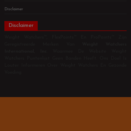
Disclaimer
Disclaimer
Weight Watchers™, FlexPoints™ En ProPoints™ Zijn
Geregistreerde Merken Van
Weight Watchers
International, Inc
. Waarmee De Website Weight
Watchers Puntenlijst Geen Banden Heeft. Ons Doel Is
Louter Informeren Over Weight Watchers En Gezonde
Voeding.