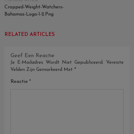
Navigatie
Cropped-Weight-Watchers-
Bahamas-Logo-1-2.png
RELATED ARTICLES
Geef Een Reactie
Je E-Mailadres Wordt Niet Gepubliceerd.
Vereiste
Velden Zijn Gemarkeerd Met
*
Reactie
*