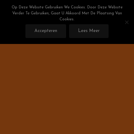
Skip
Weight Watchers Puntenlijst
Op Deze Website Gebruiken We Cookies. Door Deze Website
To
Verder Te Gebruiken, Gaat U Akkoord Met De Plaatsing Van
Gratis De Weight Watchers Punten Berekenen!
Content
Cookies.
Accepteren
Lees Meer